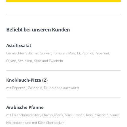
Beliebt bei unseren Kunden
Astefixsalat
Gemischter Salat mit Gurken, Tomaten, Mais, Ei, Paprika, Peperoni,
Oliven, Schinken, Käse und Zwiebeln
Knoblauch-Pizza (2)
mit Peperoni, Zwiebeln, Ei und Knoblauchwurst
Arabische Pfanne
mit Hähnchenstreifen, Champignons, Mais, Erbsen, Reis, Zwiebeln, Sauce
Hollandaise und mit Käse überbacken